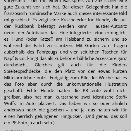
vorgestellt – der mit einem Basispreis von 25k sicher eine
gute Zukunft vor sich hat. Bei dieser Gelegenheit hat die
französisch-rumänische Marke auch dieses interessante Bild
mitgeschickt: Es zeigt eine Kuschelecke für Hunde, die auf
der Rückbank befestigt werden kann. Haustier-Autositz
nennt der Autobauer das. Eine integrierte Leine ermöglicht
es, Hund (oder Katze?) am Halsband zu sichern und so
während der Fahrt zu schützen. Mit Gurten zum Tragen
außerhalb des Fahrzeugs und vier seitlichen Taschen für
Napf & Co. klingt das als Zubehör erhältliche Accessoire ganz
durchdacht. Gleiches gilt auch für die Kinder-
Spielteppichdecke, die den Platz vor der etwas kurzen
Mittelarmlehne nutzt. Endgültig zum Bild der Woche hat es
das Foto aber durch die unkonventionelle Illustration
geschafft: Echte Hunde hatten die PR-Leute wohl nicht
greifbar, also hat man kurzerhand zwei identische Stoff-
Wuffs im Auto platziert. Das haben wir so oder ähnlich
anderswo noch nie gesehen – und ja, das halten wir für
einen herrlich gelungenen Hingucker. (Und genau das soll
ein PR-Foto ja auch sein.)