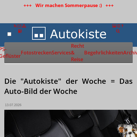
+++ Wir machen Sommerpause :) +++
Recht
Zur Startseite
PS-
Fotostrecken
Services
&
Begehrlichkeiten
Archi
Geflüster
Reise
Die "Autokiste" der Woche = Das
Auto-Bild der Woche
13.07.2026