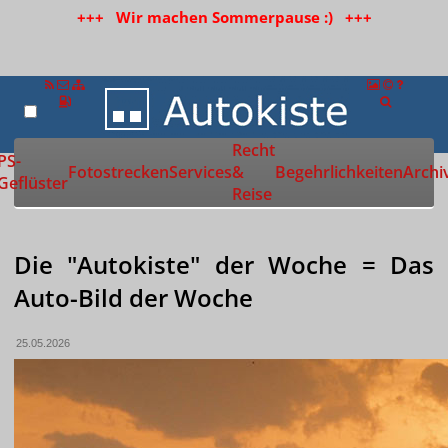
+++ Wir machen Sommerpause :) +++
Recht
Zur Startseite
PS-
Fotostrecken
Services
&
Begehrlichkeiten
Archi
Geflüster
Reise
Die "Autokiste" der Woche = Das
Auto-Bild der Woche
25.05.2026