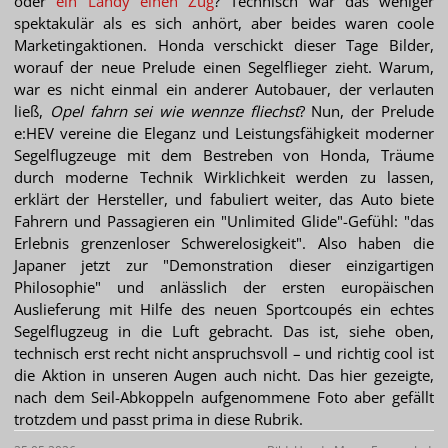
oder
ein Landy einen Zug
? Technisch war das weniger
spektakulär als es sich anhört, aber beides waren coole
Marketingaktionen. Honda verschickt dieser Tage Bilder,
worauf der neue Prelude einen Segelflieger zieht. Warum,
war es nicht einmal ein anderer Autobauer, der verlauten
ließ,
Opel fahrn sei wie wennze fliechst
? Nun, der Prelude
e:HEV vereine die Eleganz und Leistungsfähigkeit moderner
Segelflugzeuge mit dem Bestreben von Honda, Träume
durch moderne Technik Wirklichkeit werden zu lassen,
erklärt der Hersteller, und fabuliert weiter, das Auto biete
Fahrern und Passagieren ein "Unlimited Glide"-Gefühl: "das
Erlebnis grenzenloser Schwerelosigkeit". Also haben die
Japaner jetzt zur "Demonstration dieser einzigartigen
Philosophie" und anlässlich der ersten europäischen
Auslieferung mit Hilfe des neuen Sportcoupés ein echtes
Segelflugzeug in die Luft gebracht. Das ist, siehe oben,
technisch erst recht nicht anspruchsvoll – und richtig cool ist
die Aktion in unseren Augen auch nicht. Das hier gezeigte,
nach dem Seil-Abkoppeln aufgenommene Foto aber gefällt
trotzdem und passt prima in diese Rubrik.