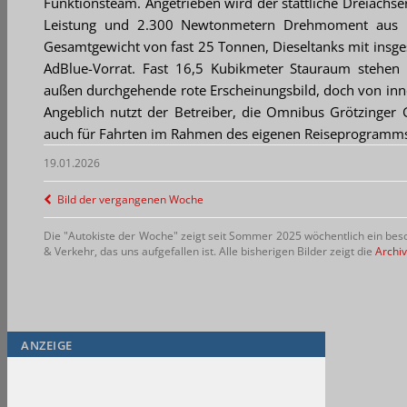
Funktionsteam. Angetrieben wird der stattliche Dreiachs
Leistung und 2.300 Newtonmetern Drehmoment aus 1
Gesamtgewicht von fast 25 Tonnen, Dieseltanks mit insge
AdBlue-Vorrat. Fast 16,5 Kubikmeter Stauraum stehen z
außen durchgehende rote Erscheinungsbild, doch von inne
Angeblich nutzt der Betreiber, die Omnibus Grötzinger G
auch für Fahrten im Rahmen des eigenen Reiseprogramm
19.01.2026
Bild der vergangenen Woche
Die "Autokiste der Woche" zeigt seit Sommer 2025 wöchentlich ein beso
& Verkehr, das uns aufgefallen ist. Alle bisherigen Bilder zeigt die
Archiv
ANZEIGE