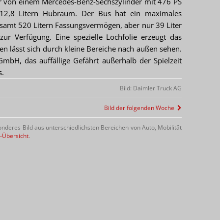
er von einem Mercedes-Benz-Sechszylinder mit 476 PS
2,8 Litern Hubraum. Der Bus hat ein maximales
samt 520 Litern Fassungsvermögen, aber nur 39 Liter
ur Verfügung. Eine spezielle Lochfolie erzeugt das
n lässt sich durch kleine Bereiche nach außen sehen.
mbH, das auffällige Gefährt außerhalb der Spielzeit
s.
Bild: Daimler Truck AG
Bild der folgenden Woche
nderes Bild aus unterschiedlichsten Bereichen von Auto, Mobilität
-Übersicht
.