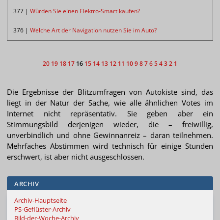
377 |
Würden Sie einen Elektro-Smart kaufen?
376 |
Welche Art der Navigation nutzen Sie im Auto?
20
19
18
17
16
15
14
13
12
11
10
9
8
7
6
5
4
3
2
1
Die Ergebnisse der Blitzumfragen von Autokiste sind, das
liegt in der Natur der Sache, wie alle ähnlichen Votes im
Internet nicht repräsentativ. Sie geben aber ein
Stimmungsbild derjenigen wieder, die – freiwillig,
unverbindlich und ohne Gewinnanreiz – daran teilnehmen.
Mehrfaches Abstimmen wird technisch für einige Stunden
erschwert, ist aber nicht ausgeschlossen.
ARCHIV
Archiv-Hauptseite
PS-Geflüster-Archiv
Bild-der-Woche-Archiv