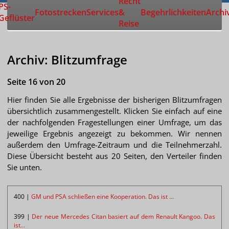
Recht
Zur Startseite
PS-
Fotostrecken
Services
&
Begehrlichkeiten
Archi
Geflüster
Reise
Archiv: Blitzumfrage
Seite 16 von 20
Hier finden Sie alle Ergebnisse der bisherigen Blitzumfragen
übersichtlich zusammengestellt. Klicken Sie einfach auf eine
der nachfolgenden Fragestellungen einer Umfrage, um das
jeweilige Ergebnis angezeigt zu bekommen. Wir nennen
außerdem den Umfrage-Zeitraum und die Teilnehmerzahl.
Diese Übersicht besteht aus 20 Seiten, den Verteiler finden
Sie unten.
400 |
GM und PSA schließen eine Kooperation. Das ist ...
399 |
Der neue Mercedes Citan basiert auf dem Renault Kangoo. Das
ist...