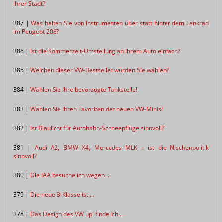
Ihrer Stadt?
387 |
Was halten Sie von Instrumenten über statt hinter dem Lenkrad
im Peugeot 208?
386 |
Ist die Sommerzeit-Umstellung an Ihrem Auto einfach?
385 |
Welchen dieser VW-Bestseller würden Sie wählen?
384 |
Wählen Sie Ihre bevorzugte Tankstelle!
383 |
Wählen Sie Ihren Favoriten der neuen VW-Minis!
382 |
Ist Blaulicht für Autobahn-Schneepflüge sinnvoll?
381 |
Audi A2, BMW X4, Mercedes MLK – ist die Nischenpolitik
sinnvoll?
380 |
Die IAA besuche ich wegen ...
379 |
Die neue B-Klasse ist ...
378 |
Das Design des VW up! finde ich...