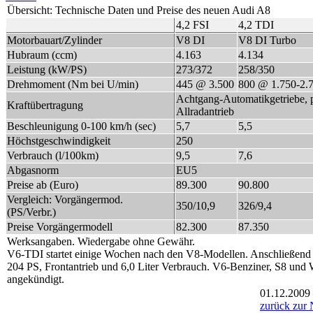
Übersicht: Technische Daten und Preise des neuen Audi A8
4,2 FSI
4,2 TDI
Motorbauart/Zylinder
V8 DI
V8 DI Turbo
Hubraum (ccm)
4.163
4.134
Leistung (kW/PS)
273/372
258/350
Drehmoment (Nm bei U/min)
445 @ 3.500
800 @ 1.750-2.
Achtgang-Automatikgetriebe, 
Kraftübertragung
Allradantrieb
Beschleunigung 0-100 km/h (sec)
5,7
5,5
Höchstgeschwindigkeit
250
Verbrauch (l/100km)
9,5
7,6
Abgasnorm
EU5
Preise ab (Euro)
89.300
90.800
Vergleich: Vorgängermod.
350/10,9
326/9,4
(PS/Verbr.)
Preise Vorgängermodell
82.300
87.350
Werksangaben. Wiedergabe ohne Gewähr.
V6-TDI startet einige Wochen nach den V8-Modellen. Anschließend f
204 PS, Frontantrieb und 6,0 Liter Verbrauch. V6-Benziner, S8 und 
angekündigt.
01.12.2009
zurück zur 