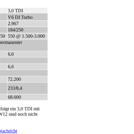
3,0 TDI
V6 DI Turbo
2.967
184/250
750
550 @ 1.500-3.000
permanenter
6,6
6,6
72.200
233/8,4
68.600
olgt ein 3,0 TDI mit
W12 sind noch nicht
Nachricht