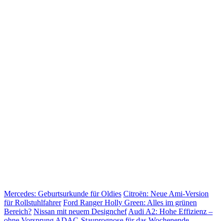
Mercedes: Geburtsurkunde für Oldies
Citroën: Neue Ami-Version
für Rollstuhlfahrer
Ford Ranger Holly Green: Alles im grünen
Bereich?
Nissan mit neuem Designchef
Audi A2: Hohe Effizienz –
ohne Vorsprung
ADAC-Stauprognose für das Wochenende