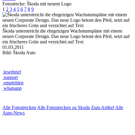
Fotostrecke: Škoda mit neuem Logo
1
2
3
4
5
6
7
8
9
Škoda unterstreicht die ehrgeizigen Wachstumspläne mit einem
neuen Corporate Design. Das neue Logo betont den Pfeil, setzt auf
ein frischeres Grün und verzichtet auf Text
01.03.2011
Bild: Škoda Auto
leserbrief
support
empfehlen
whatsapp
Alle Fotostrecken
Alle Fotostrecken zu Skoda
Zum Artikel
Alle
Auto-News