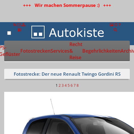
+++ Wir machen Sommerpause :) +++
Recht
Zur Startseite
PS-
Fotostrecken
Services
&
Begehrlichkeiten
Archi
Geflüster
Reise
Fotostrecke: Der neue Renault Twingo Gordini RS
1
2
3
4
5
6
7
8