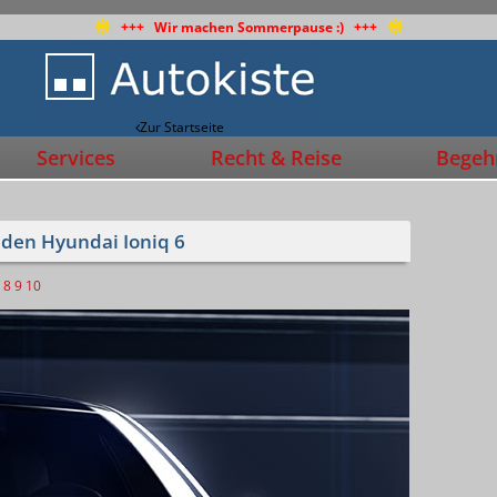
+++ Wir machen Sommerpause :) +++
Zur Startseite
Services
Recht & Reise
Begehr
r den Hyundai Ioniq 6
8
9
10