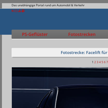
Das unabhängige Portal rund um Automobil & Verkehr
PS-Geflüster
Fotostrecken
Fotostrecke: Facelift fü
1
2
3
4
5
6
7