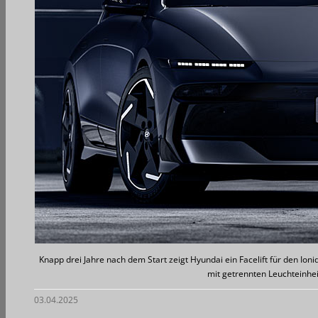
Knapp drei Jahre nach dem Start zeigt Hyundai ein Facelift für den Ioniq
mit getrennten Leuchteinhe
03.04.2025