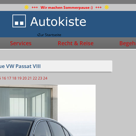
+++ Wir machen Sommerpause :) +++
Zur Startseite
Services
Recht & Reise
Begehr
ue VW Passat VIII
5
16
17
18
19
20
21
22
23
24