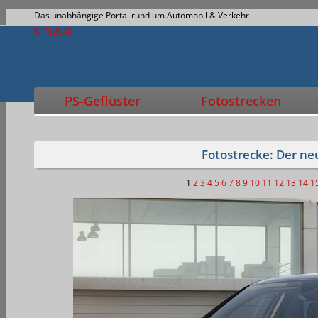
Das unabhängige Portal rund um Automobil & Verkehr
PS-Geflüster
Fotostrecken
Fotostrecke: Der ne
1
2
3
4
5
6
7
8
9
10
11
12
13
14
1