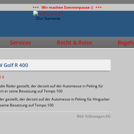
+++ Wir machen Sommerpause :) +++
Zur Startseite
Services
Recht & Reise
Begehr
W Golf R 400
5
6
er gestellt, der derzeit auf der Automesse in Peking für Hingucker
er seine Besatzung auf Tempo 100
Bild: Volkswagen AG