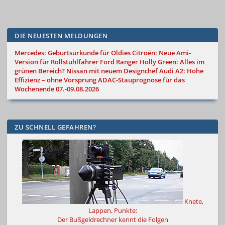
DIE NEUESTEN MELDUNGEN
Mercedes: Geburtsurkunde für Oldies
Citroën: Neue Ami-
Version für Rollstuhlfahrer
Ford Ranger Holly Green: Alles im
grünen Bereich?
Nissan mit neuem Designchef
Audi A2: Hohe
Effizienz – ohne Vorsprung
ADAC-Stauprognose für das
Wochenende 07.-09.08.2026
ZU SCHNELL GEFAHREN?
Knete,
Lappen, Punkte:
Der Bußgeldrechner kennt die Folgen