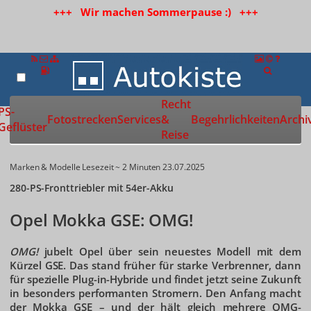
+++ Wir machen Sommerpause :) +++
Recht
Zur Startseite
PS-
Fotostrecken
Services
&
Begehrlichkeiten
Archi
Geflüster
Reise
Marken & Modelle
Lesezeit ~ 2 Minuten
23.07.2025
280-PS-Fronttriebler mit 54er-Akku
Opel Mokka GSE: OMG!
OMG!
jubelt Opel über sein neuestes Modell mit dem
Kürzel GSE. Das stand früher für starke Verbrenner, dann
für spezielle Plug-in-Hybride und findet jetzt seine Zukunft
in besonders performanten Stromern. Den Anfang macht
der Mokka GSE – und der hält gleich mehrere OMG-