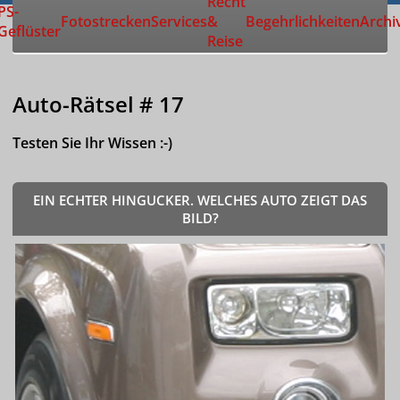
Recht
Zur Startseite
PS-
Fotostrecken
Services
&
Begehrlichkeiten
Archi
Geflüster
Reise
Auto-Rätsel # 17
Testen Sie Ihr Wissen :-)
EIN ECHTER HINGUCKER. WELCHES AUTO ZEIGT DAS
BILD?