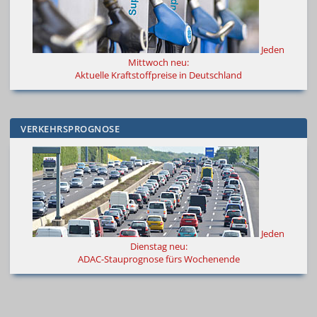
Jeden
Mittwoch neu:
Aktuelle Kraftstoffpreise in Deutschland
VERKEHRSPROGNOSE
Jeden
Dienstag neu:
ADAC-Stauprognose fürs Wochenende