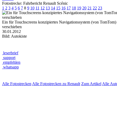
Fotostrecke: Fahrbericht Renault Scénic
1
2
3
4
5
6
7
8
9
10
11
12
13
14
15
16
17
18
19
20
21
22
23
Ein für Touchscreens konzipiertes Navigationssystem (von TomTom) er
verschieben
30.01.2012
Bild: Autokiste
leserbrief
support
empfehlen
whatsapp
Alle Fotostrecken
Alle Fotostrecken zu Renault
Zum Artikel
Alle Au