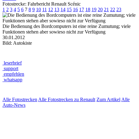
Fotostrecke: Fahrbericht Renault Scénic
1
2
3
4
5
6
7
8
9
10
11
12
13
14
15
16
17
18
19
20
21
22
23
Die Bedienung des Bordcomputers ist eine reine Zumutung; viele
Funktionen stehen aber sowieso nicht zur Verfügung
30.01.2012
Bild: Autokiste
leserbrief
support
empfehlen
whatsapp
Alle Fotostrecken
Alle Fotostrecken zu Renault
Zum Artikel
Alle
Auto-News