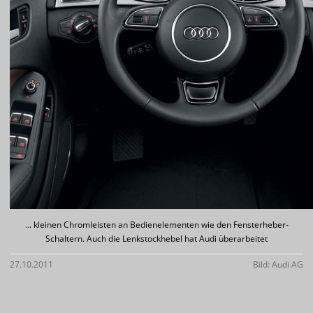
... kleinen Chromleisten an Bedienelementen wie den Fensterheber-
Schaltern. Auch die Lenkstockhebel hat Audi überarbeitet
27.10.2011
Bild: Audi AG