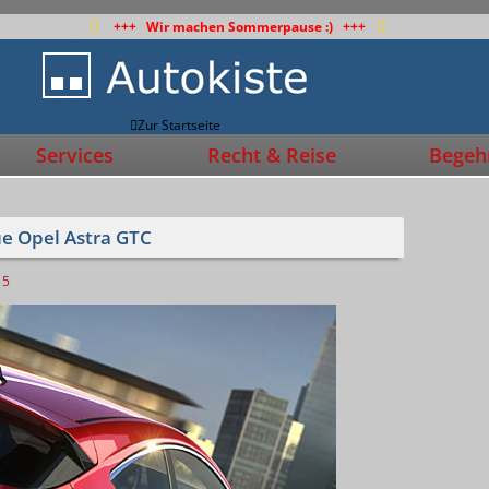
+++ Wir machen Sommerpause :) +++
Zur Startseite
Services
Recht & Reise
Begehr
ue Opel Astra GTC
5