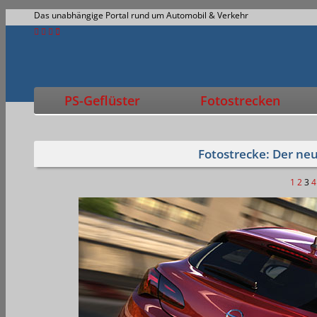
Das unabhängige Portal rund um Automobil & Verkehr
PS-Geflüster
Fotostrecken
Fotostrecke: Der ne
1
2
3
4