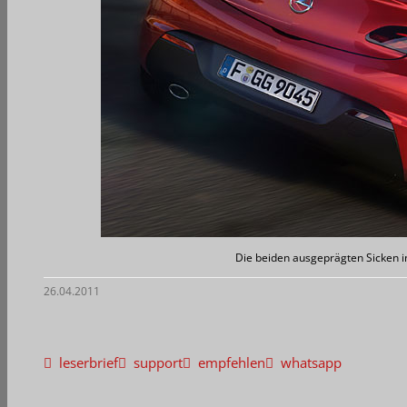
Die beiden ausgeprägten Sicken in
26.04.2011
leserbrief
support
empfehlen
whatsapp