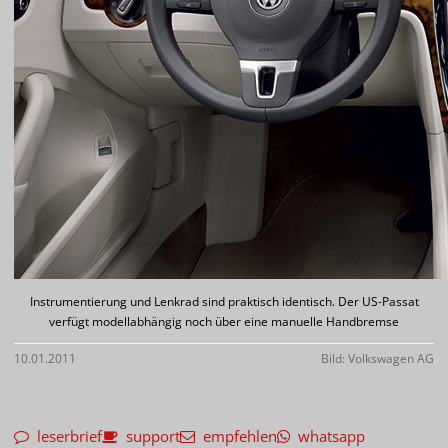
Instrumentierung und Lenkrad sind praktisch identisch. Der US-Passat
verfügt modellabhängig noch über eine manuelle Handbremse
10.01.2011
Bild: Volkswagen AG
leserbrief
support
empfehlen
whatsapp