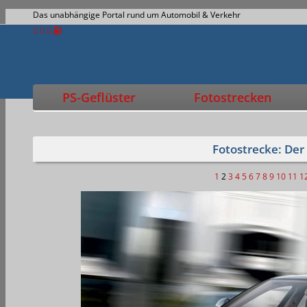
Das unabhängige Portal rund um Automobil & Verkehr
PS-Geflüster
Fotostrecken
Fotostrecke: Der
1
2
3
4
5
6
7
8
9
10
11
1