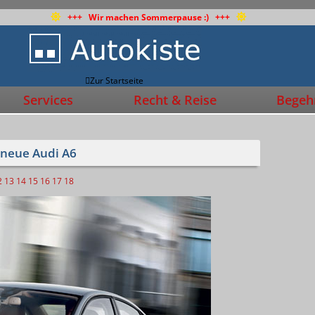
+++ Wir machen Sommerpause :) +++
Zur Startseite
Services
Recht & Reise
Begehr
 neue Audi A6
2
13
14
15
16
17
18