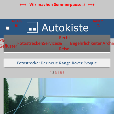
+++ Wir machen Sommerpause :) +++
Recht
Zur Startseite
PS-
Fotostrecken
Services
&
Begehrlichkeiten
Archi
Geflüster
Reise
Fotostrecke: Der neue Range Rover Evoque
1
2
3
4
5
6