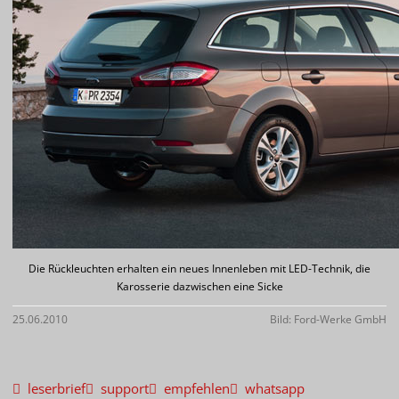
Die Rückleuchten erhalten ein neues Innenleben mit LED-Technik, die
Karosserie dazwischen eine Sicke
25.06.2010
Bild: Ford-Werke GmbH
leserbrief
support
empfehlen
whatsapp