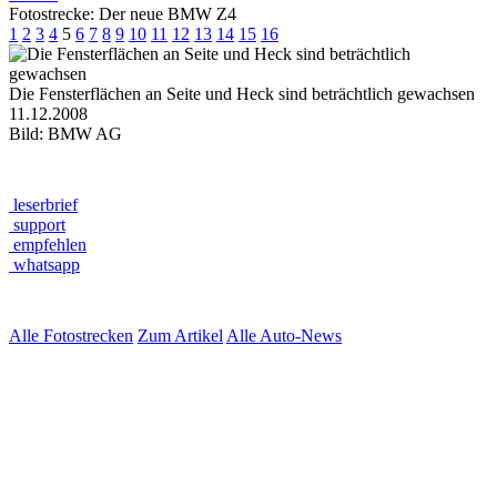
Fotostrecke: Der neue BMW Z4
1
2
3
4
5
6
7
8
9
10
11
12
13
14
15
16
Die Fensterflächen an Seite und Heck sind beträchtlich gewachsen
11.12.2008
Bild: BMW AG
leserbrief
support
empfehlen
whatsapp
Alle Fotostrecken
Zum Artikel
Alle Auto-News