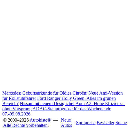
Mercedes: Geburtsurkunde für Oldies
Citroën: Neue Ami-Version
für Rollstuhlfahrer
Ford Ranger Holly Green: Alles im grünen
Bereich?
Nissan mit neuem Designchef
Audi A2: Hohe Effizienz –
ohne Vorsprung
ADAC-Stauprognose für das Wochenende
07.-09.08.2026
© 2000–2026
Autokiste®
—
Neue
Spritpreise
Bestseller
Suche
Alle Rechte vorbehalten
.
Autos