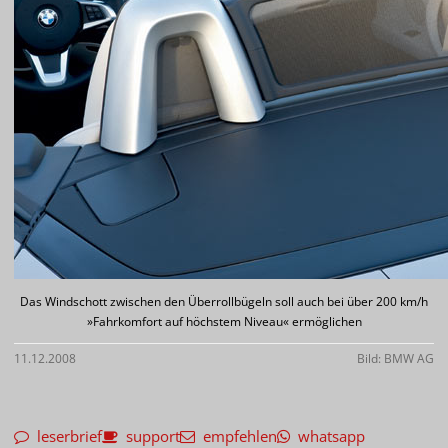
Das Windschott zwischen den Überrollbügeln soll auch bei über 200 km/h
»Fahrkomfort auf höchstem Niveau« ermöglichen
11.12.2008
Bild: BMW AG
leserbrief
support
empfehlen
whatsapp