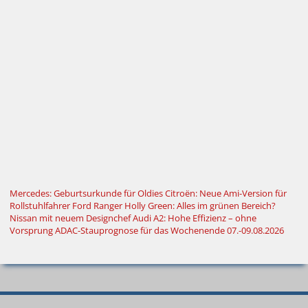
Mercedes: Geburtsurkunde für Oldies
Citroën: Neue Ami-Version für
Rollstuhlfahrer
Ford Ranger Holly Green: Alles im grünen Bereich?
Nissan mit neuem Designchef
Audi A2: Hohe Effizienz – ohne
Vorsprung
ADAC-Stauprognose für das Wochenende 07.-09.08.2026
© 2000–2026
Autokiste®
—
Alle
Neue