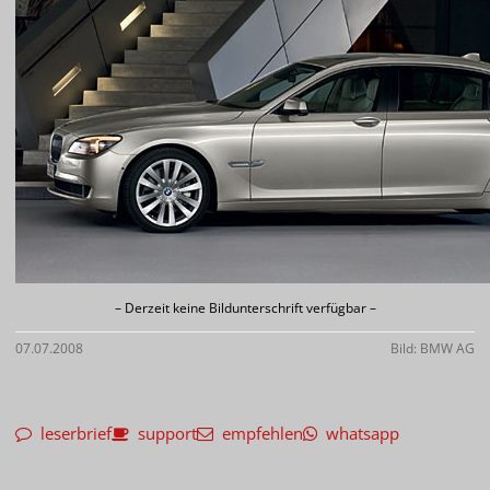
– Derzeit keine Bildunterschrift verfügbar –
07.07.2008
Bild: BMW AG
leserbrief
support
empfehlen
whatsapp