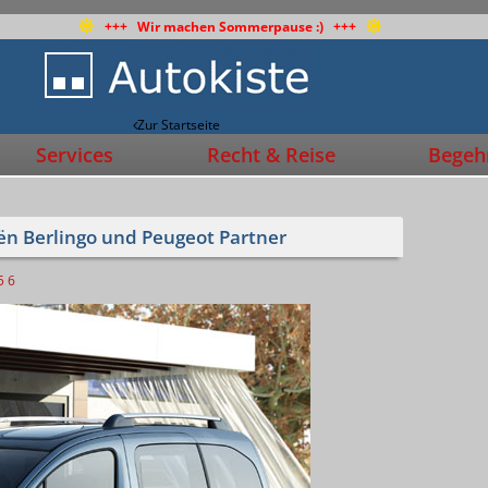
+++ Wir machen Sommerpause :) +++
Zur Startseite
Services
Recht & Reise
Begehr
ën Berlingo und Peugeot Partner
5
6