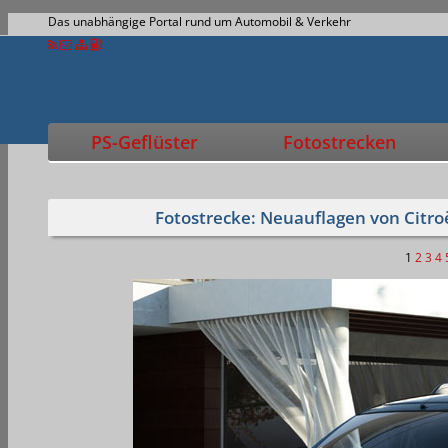
Das unabhängige Portal rund um Automobil & Verkehr
PS-Geflüster
Fotostrecken
Fotostrecke: Neuauflagen von Citro
1
2
3
4