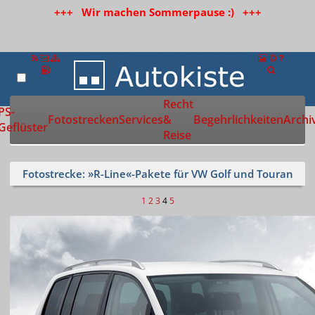
+++ Wir machen Sommerpause :) +++
Recht
Zur Startseite
PS-
Fotostrecken
Services
&
Begehrlichkeiten
Archi
Geflüster
Reise
Fotostrecke: »R-Line«-Pakete für VW Golf und Touran
1
2
3
4
5