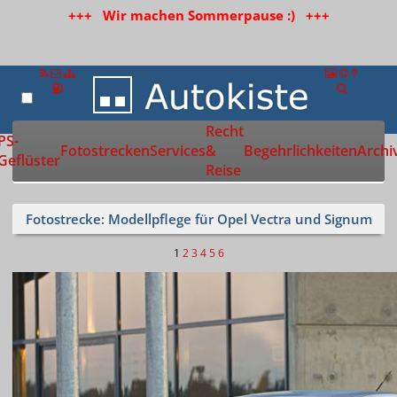
+++ Wir machen Sommerpause :) +++
Recht
Zur Startseite
PS-
Fotostrecken
Services
&
Begehrlichkeiten
Archi
Geflüster
Reise
Fotostrecke: Modellpflege für Opel Vectra und Signum
1
2
3
4
5
6