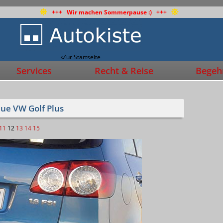
+++ Wir machen Sommerpause :) +++
Zur Startseite
Services
Recht & Reise
Begehr
eue VW Golf Plus
11
12
13
14
15