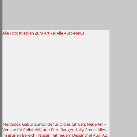
Alle Fotostrecken
Zum Artikel
Alle Auto-News
Mercedes: Geburtsurkunde für Oldies
Citroën: Neue Ami-
Version für Rollstuhlfahrer
Ford Ranger Holly Green: Alles
im grünen Bereich?
Nissan mit neuem Designchef
Audi A2: