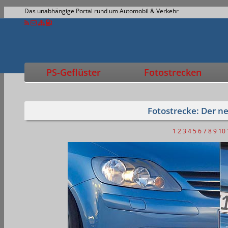
Das unabhängige Portal rund um Automobil & Verkehr
PS-Geflüster
Fotostrecken
Fotostrecke: Der n
1
2
3
4
5
6
7
8
9
10