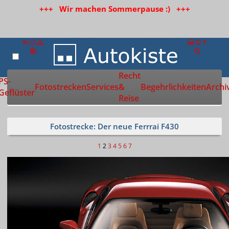
+++ Wir machen Sommerpause :) +++
Recht
Zur Startseite
PS-
Fotostrecken
Services
&
Begehrlichkeiten
Archi
Geflüster
Reise
Fotostrecke: Der neue Ferrrai F430
1
2
3
4
5
6
7