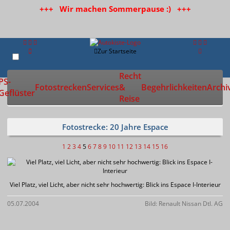
+++ Wir machen Sommerpause :) +++
Zur Startseite
Recht
PS-
Fotostrecken
Services
&
Begehrlichkeiten
Archi
Geflüster
Reise
Fotostrecke: 20 Jahre Espace
1
2
3
4
5
6
7
8
9
10
11
12
13
14
15
16
Viel Platz, viel Licht, aber nicht sehr hochwertig: Blick ins Espace I-Interieur
05.07.2004
Bild: Renault Nissan Dtl. AG