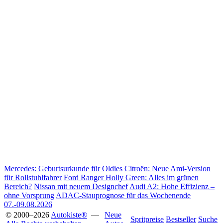
Mercedes: Geburtsurkunde für Oldies
Citroën: Neue Ami-Version
für Rollstuhlfahrer
Ford Ranger Holly Green: Alles im grünen
Bereich?
Nissan mit neuem Designchef
Audi A2: Hohe Effizienz –
ohne Vorsprung
ADAC-Stauprognose für das Wochenende
07.-09.08.2026
© 2000–2026
Autokiste®
—
Neue
Spritpreise
Bestseller
Suche