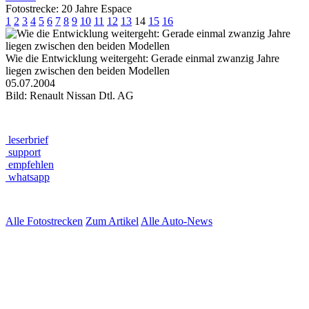
Fotostrecke: 20 Jahre Espace
1
2
3
4
5
6
7
8
9
10
11
12
13
14
15
16
Wie die Entwicklung weitergeht: Gerade einmal zwanzig Jahre
liegen zwischen den beiden Modellen
05.07.2004
Bild: Renault Nissan Dtl. AG
leserbrief
support
empfehlen
whatsapp
Alle Fotostrecken
Zum Artikel
Alle Auto-News