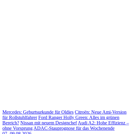
Mercedes: Geburtsurkunde für Oldies
Citroën: Neue Ami-Version
für Rollstuhlfahrer
Ford Ranger Holly Green: Alles im grünen
Bereich?
Nissan mit neuem Designchef
Audi A2: Hohe Effizienz –
ohne Vorsprung
ADAC-Stauprognose für das Wochenende
07.-09.08.2026