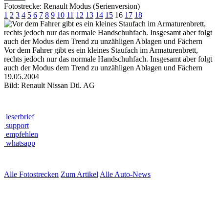
Fotostrecke: Renault Modus (Serienversion)
1
2
3
4
5
6
7
8
9
10
11
12
13
14
15
16
17
18
Vor dem Fahrer gibt es ein kleines Staufach im Armaturenbrett,
rechts jedoch nur das normale Handschuhfach. Insgesamt aber folgt
auch der Modus dem Trend zu unzähligen Ablagen und Fächern
19.05.2004
Bild: Renault Nissan Dtl. AG
leserbrief
support
empfehlen
whatsapp
Alle Fotostrecken
Zum Artikel
Alle Auto-News