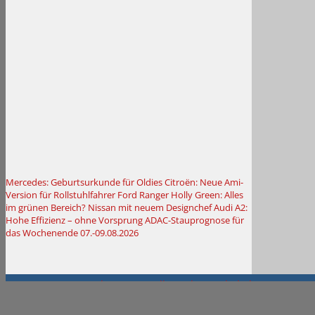
Mercedes: Geburtsurkunde für Oldies
Citroën: Neue Ami-
Version für Rollstuhlfahrer
Ford Ranger Holly Green: Alles
im grünen Bereich?
Nissan mit neuem Designchef
Audi A2:
Hohe Effizienz – ohne Vorsprung
ADAC-Stauprognose für
das Wochenende 07.-09.08.2026
© 2000–2026
Autokiste®
—
Alle Rechte vorbehalten
.