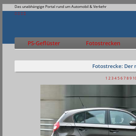
Das unabhängige Portal rund um Automobil & Verkehr
PS-Geflüster
Fotostrecken
Fotostrecke: Der
1
2
3
4
5
6
7
8
9
1