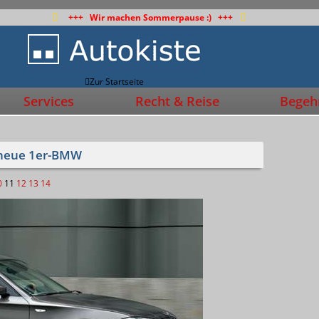
+++ Wir machen Sommerpause :) +++
Zur Startseite
Services
Recht & Reise
Begehr
 neue 1er-BMW
0
11
12
13
14