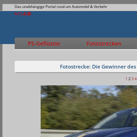
Das unabhängige Portal rund um Automobil & Verkehr
PS-Geflüster
Fotostrecken
Fotostrecke: Die Gewinner de
1
2
3
4