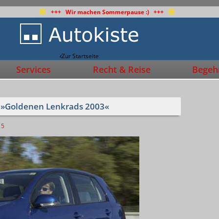
+++ Wir machen Sommerpause :) +++
Zur Startseite
Services
Recht & Reise
Begehr
s »Goldenen Lenkrads 2003«
5