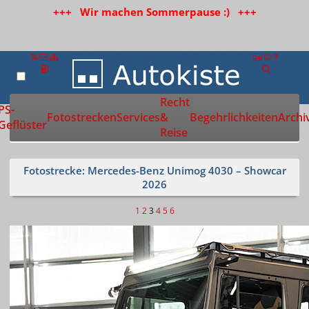
+++ Wir machen Sommerpause :) +++
Recht
Zur Startseite
PS-
Fotostrecken
Services
&
Begehrlichkeiten
Archi
Geflüster
Reise
Fotostrecke: Mercedes-Benz Unimog 4030 – Showcar
2026
1
2
3
4
5
6