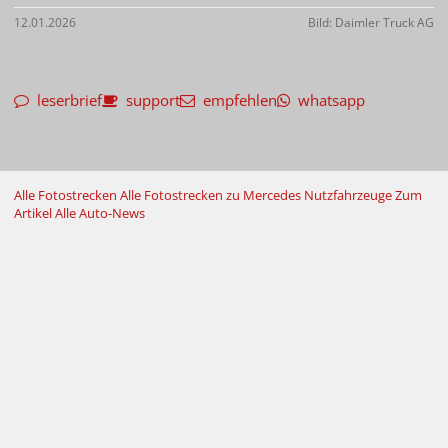
12.01.2026
Bild: Daimler Truck AG
leserbrief
support
empfehlen
whatsapp
Alle Fotostrecken
Alle Fotostrecken zu Mercedes Nutzfahrzeuge
Zum
Artikel
Alle Auto-News