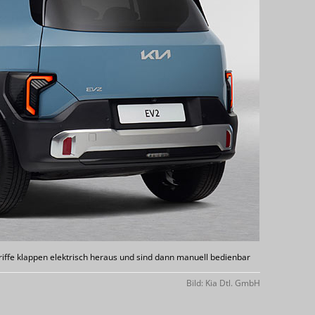
griffe klappen elektrisch heraus und sind dann manuell bedienbar
Bild: Kia Dtl. GmbH