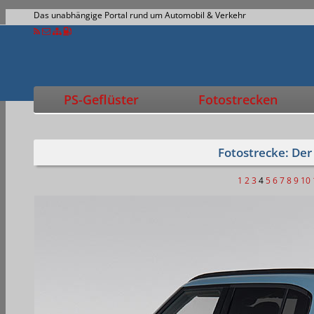
Das unabhängige Portal rund um Automobil & Verkehr
PS-Geflüster
Fotostrecken
Fotostrecke: Der
1
2
3
4
5
6
7
8
9
10