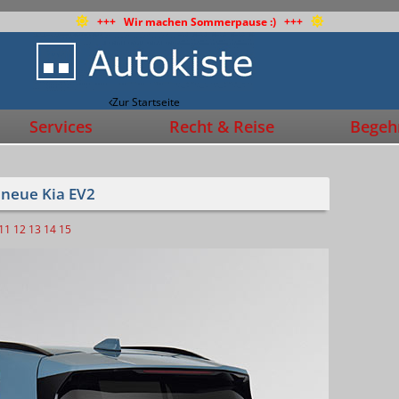
+++ Wir machen Sommerpause :) +++
Zur Startseite
Services
Recht & Reise
Begehr
 neue Kia EV2
11
12
13
14
15