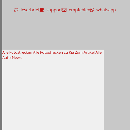
leserbrief
support
empfehlen
whatsapp
Alle Fotostrecken
Alle Fotostrecken zu Kia
Zum Artikel
Alle
Auto-News