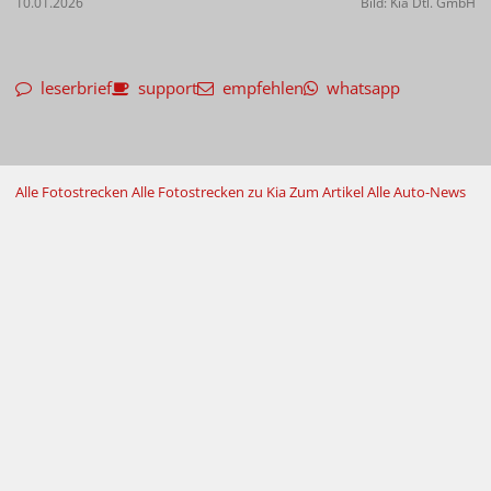
10.01.2026
Bild: Kia Dtl. GmbH
leserbrief
support
empfehlen
whatsapp
Alle Fotostrecken
Alle Fotostrecken zu Kia
Zum Artikel
Alle Auto-News