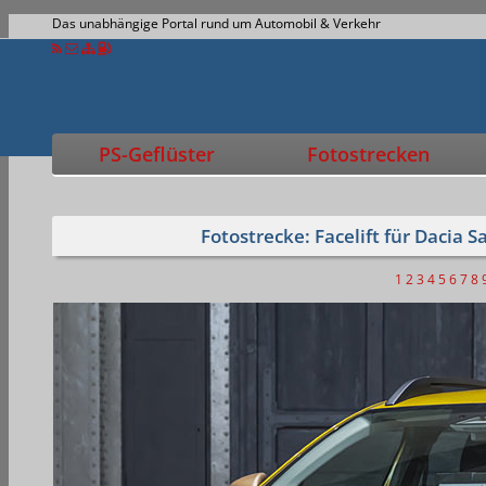
Das unabhängige Portal rund um Automobil & Verkehr
PS-Geflüster
Fotostrecken
Fotostrecke: Facelift für Dacia
1
2
3
4
5
6
7
8