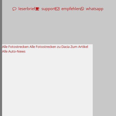
leserbrief
support
empfehlen
whatsapp
Alle Fotostrecken
Alle Fotostrecken zu Dacia
Zum Artikel
Alle Auto-News