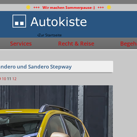
+++ Wir machen Sommerpause :) +++
Zur Startseite
Services
Recht & Reise
Begehr
 Sandero und Sandero Stepway
9
10
11
12