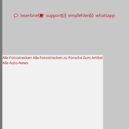
leserbrief
support
empfehlen
whatsapp
Alle Fotostrecken
Alle Fotostrecken zu Porsche
Zum Artikel
Alle Auto-News