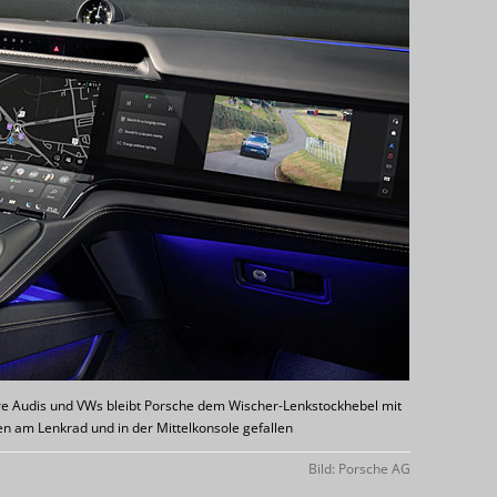
re Audis und VWs bleibt Porsche dem Wischer-Lenkstockhebel mit
n am Lenkrad und in der Mittelkonsole gefallen
Bild: Porsche AG