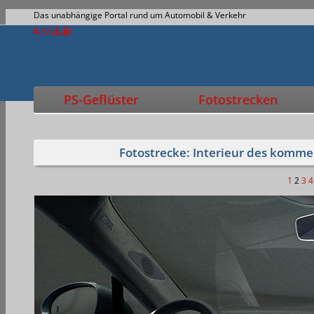
Das unabhängige Portal rund um Automobil & Verkehr
PS-Geflüster
Fotostrecken
Fotostrecke: Interieur des komme
1
2
3
4