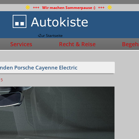
+++ Wir machen Sommerpause :) +++
Zur Startseite
Services
Recht & Reise
Begehr
nden Porsche Cayenne Electric
5