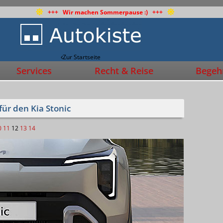
+++ Wir machen Sommerpause :) +++
Zur Startseite
Services
Recht & Reise
Begehr
 für den Kia Stonic
0
11
12
13
14