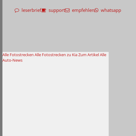
leserbrief
support
empfehlen
whatsapp
Alle Fotostrecken
Alle Fotostrecken zu Kia
Zum Artikel
Alle
Auto-News