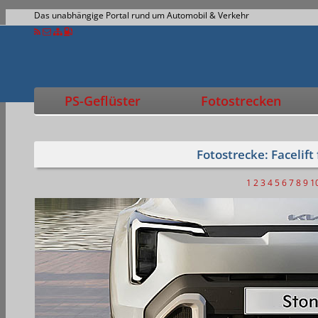
Das unabhängige Portal rund um Automobil & Verkehr
PS-Geflüster
Fotostrecken
Fotostrecke: Facelift
1
2
3
4
5
6
7
8
9
1