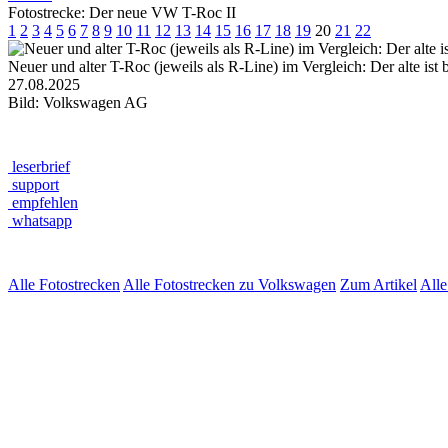
Fotostrecke: Der neue VW T-Roc II
1
2
3
4
5
6
7
8
9
10
11
12
13
14
15
16
17
18
19
20
21
22
Neuer und alter T-Roc (jeweils als R-Line) im Vergleich: Der alte ist b
27.08.2025
Bild: Volkswagen AG
leserbrief
support
empfehlen
whatsapp
Alle Fotostrecken
Alle Fotostrecken zu Volkswagen
Zum Artikel
All