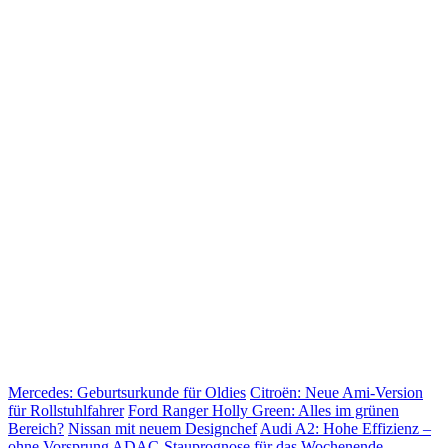
Mercedes: Geburtsurkunde für Oldies
Citroën: Neue Ami-Version
für Rollstuhlfahrer
Ford Ranger Holly Green: Alles im grünen
Bereich?
Nissan mit neuem Designchef
Audi A2: Hohe Effizienz –
ohne Vorsprung
ADAC-Stauprognose für das Wochenende