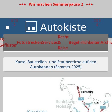
+++ Wir machen Sommerpause :) +++
Recht
Zur Startseite
PS-
Fotostrecken
Services
&
Begehrlichkeiten
Archi
Geflüster
Reise
Karte: Baustellen- und Staubereiche auf den
Autobahnen (Sommer 2025)