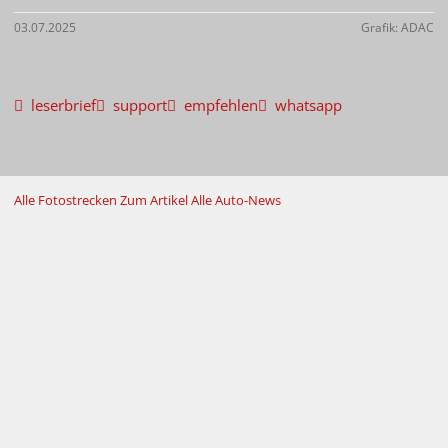
03.07.2025
Grafik: ADAC
leserbrief
support
empfehlen
whatsapp
Alle Fotostrecken
Zum Artikel
Alle Auto-News