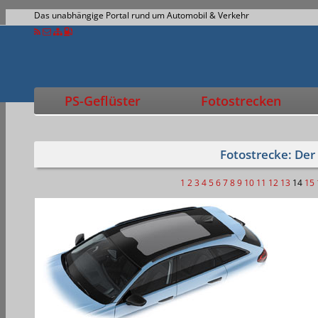
Das unabhängige Portal rund um Automobil & Verkehr
PS-Geflüster
Fotostrecken
Fotostrecke: Der
1
2
3
4
5
6
7
8
9
10
11
12
13
14
15