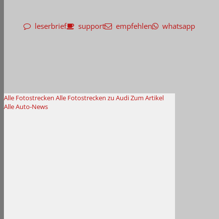
leserbrief
support
empfehlen
whatsapp
Alle Fotostrecken
Alle Fotostrecken zu Audi
Zum Artikel
Alle Auto-News