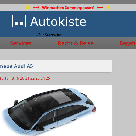
+++ Wir machen Sommerpause :) +++
Zur Startseite
Services
Recht & Reise
Begehr
 neue Audi A5
16
17
18
19
20
21
22
23
24
25