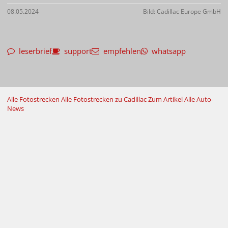
08.05.2024
Bild: Cadillac Europe GmbH
leserbrief
support
empfehlen
whatsapp
Alle Fotostrecken
Alle Fotostrecken zu Cadillac
Zum Artikel
Alle Auto-
News