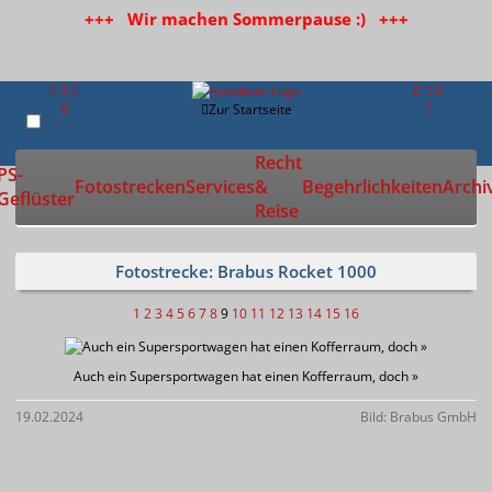
+++ Wir machen Sommerpause :) +++
Zur Startseite
Recht
PS-
Fotostrecken
Services
&
Begehrlichkeiten
Archi
Geflüster
Reise
Fotostrecke: Brabus Rocket 1000
1
2
3
4
5
6
7
8
9
10
11
12
13
14
15
16
Auch ein Supersportwagen hat einen Kofferraum, doch »
19.02.2024
Bild: Brabus GmbH