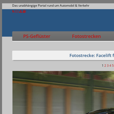
Das unabhängige Portal rund um Automobil & Verkehr
PS-Geflüster
Fotostrecken
Fotostrecke: Facelift
1
2
3
4
5