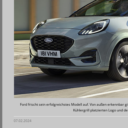
Ford frischt sein erfolgreichstes Modell auf. Von außen erkennbar gi
Kühlergrill platzierten Logo und d
07.02.2024