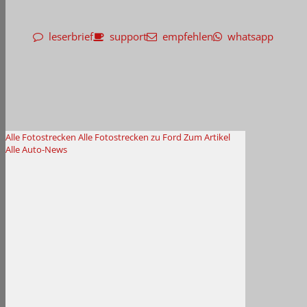
leserbrief
support
empfehlen
whatsapp
Alle Fotostrecken
Alle Fotostrecken zu Ford
Zum Artikel
Alle Auto-News