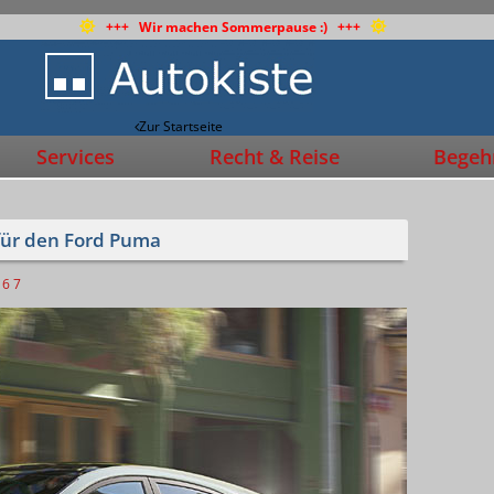
+++ Wir machen Sommerpause :) +++
Zur Startseite
Services
Recht & Reise
Begehr
 für den Ford Puma
6
7