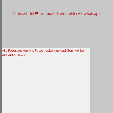
leserbrief
support
empfehlen
whatsapp
Alle Fotostrecken
Alle Fotostrecken zu Audi
Zum Artikel
Alle Auto-News