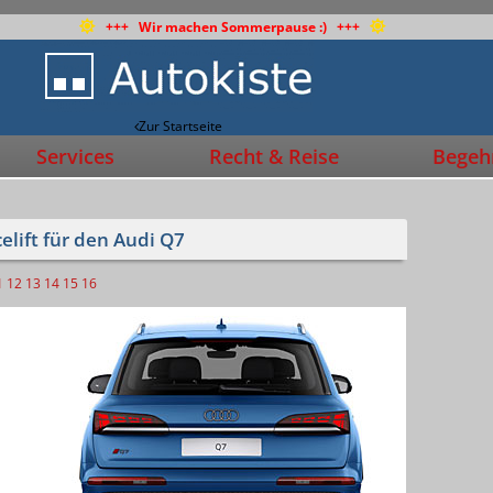
+++ Wir machen Sommerpause :) +++
Zur Startseite
Services
Recht & Reise
Begehr
elift für den Audi Q7
1
12
13
14
15
16