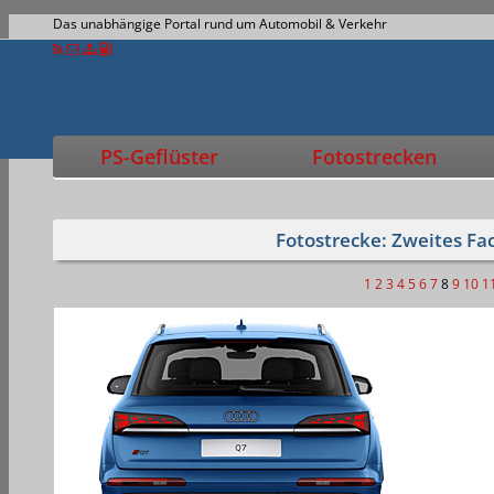
Das unabhängige Portal rund um Automobil & Verkehr
PS-Geflüster
Fotostrecken
Fotostrecke: Zweites Fac
1
2
3
4
5
6
7
8
9
10
1