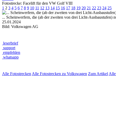
Fotostrecke: Facelift für den VW Golf VIII
1
2
3
4
5
6
7
8
9
10
11
12
13
14
15
16
17
18
19
20
21
22
23
24
25
... Scheinwerfern, die (ab der zweiten von drei Licht-Ausbaustufen) 
25.01.2024
Bild: Volkswagen AG
leserbrief
support
empfehlen
whatsapp
Alle Fotostrecken
Alle Fotostrecken zu Volkswagen
Zum Artikel
All