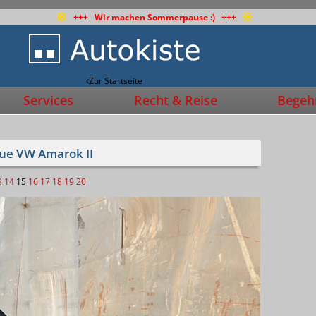
+++ Wir machen Sommerpause :) +++
Zur Startseite
Services
Recht & Reise
Begehr
eue VW Amarok II
3
14
15
16
17
18
19
20