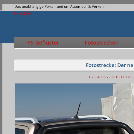
Das unabhängige Portal rund um Automobil & Verkehr
PS-Geflüster
Fotostrecken
Fotostrecke: Der n
1
2
3
4
5
6
7
8
9
10
11
12
1